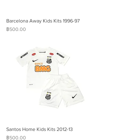
Barcelona Away Kids Kits 1996-97
ราคา
฿500.00
Santos Home Kids Kits 2012-13
ราคา
฿500.00