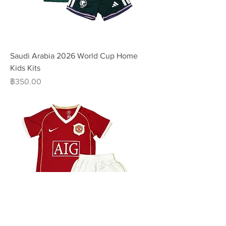
Saudi Arabia 2026 World Cup Home
Kids Kits
ราคา
฿350.00