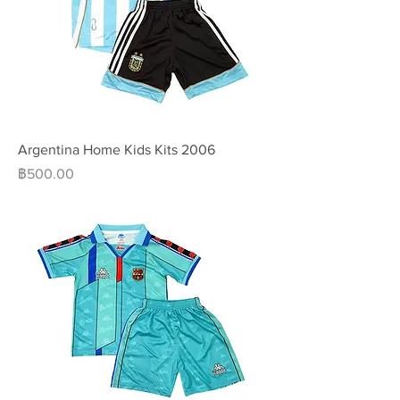
Argentina Home Kids Kits 2006
ราคา
฿500.00