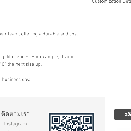
Customization Deta
Options
Name & Number Fo
heir team, offering a durable and cost-
Badges
ng differences. For example, if your
40", the next size up.
1 business day.
ติดตามเรา
คล
Instagram