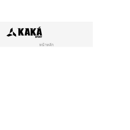
Options
Details
Name & Number
Bundesliga
Fonts
Font
Badges
Bundesliga
หน้าหลัก
Badge
ร้านค้า
ติดต่อเรา
นโยบายการจัดส่ง
นโยบายร้านค้า
คำถามที่พบบ่อย
คลิกเพื่อสมัครสมาชิกกับเรา