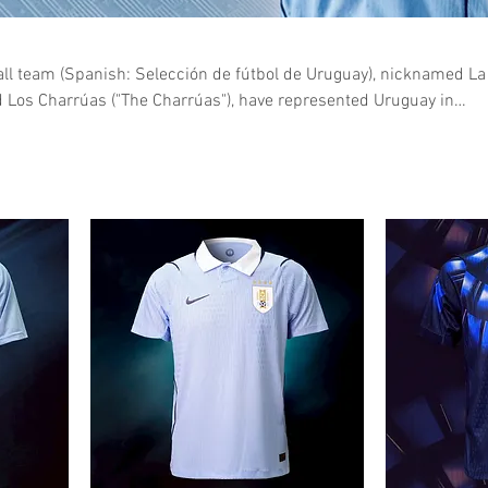
all team (Spanish: Selección de fútbol de Uruguay), nicknamed La
d Los Charrúas ("The Charrúas"), have represented Uruguay in
 since their first international match in 1902. Browse their collec
 Bangkok.