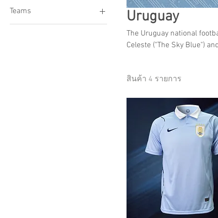
Teams
Uruguay
Uruguay
The Uruguay national footb
Celeste ("The Sky Blue") an
international men's football
online here at KAKA Sport
สินค้า 4 รายการ