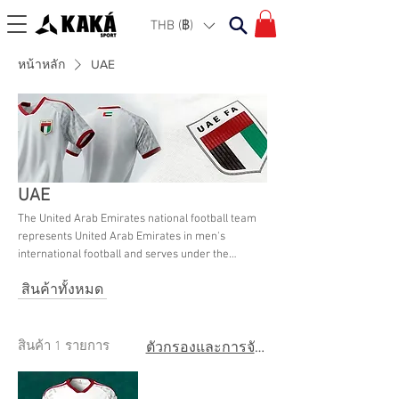
THB (฿)
หน้าหลัก
UAE
UAE
The United Arab Emirates national football team
represents United Arab Emirates in men's
international football and serves under the
auspices of the country's Football Association. It
สินค้าทั้งหมด
has made one FIFA World Cup appearance in
1990 in Italy and lost all three of its games.
Browse their latest collection here at KAKA Sport
Bangkok.
สินค้า 1 รายการ
ตัวกรองและการจัดเรียง