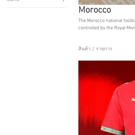
Morocco
Morocco
The Morocco national footba
controlled by the Royal Mor
It has been affiliated wit
Shop their collection onli
สินค้า 2 รายการ