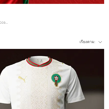
cco.
เรียงตาม: