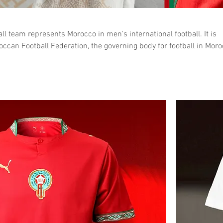
ll team represents Morocco in men's international football. It is
occan Football Federation, the governing body for football in Moro
h FIFA since 1960, with CAF since 1959, and with UNAF since 2005.
ne here at KAKA Sport Bangkok.