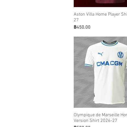
Colombia
Aston Villa Home Player Sh
Croatia
27
อังกฤษ
ราคา
฿450.00
ฝรั่งเศส
เยอรมนี
ฮ่องกง
อินเตอร์ มิลาน
Japan
ยูเวนตุส
ลิเวอร์พูล
แมนเชสเตอร์ ซิตี้
แมนเชสเตอร์ยูไนเต็ด
เม็กซิโก
Morocco
Olympique de Marseille Ho
Netherlands
Version Shirt 2026-27
Newcastle United