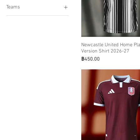
Teams
เอซี มิลาน
Ajax Amsterdam
Al-Nassr FC
แอลจีเรีย
Newcastle United Home Pla
Version Shirt 2026-27
อาร์เจนตินา
ราคา
฿450.00
อาร์เซนอล
Aston Villa
แอตเลติโก้ มาดริด
บาร์เซโลน่า
Belgium
โบรุสเซีย ดอร์ทมุนด์
บราซิล
Canada
เชลซี
Chile