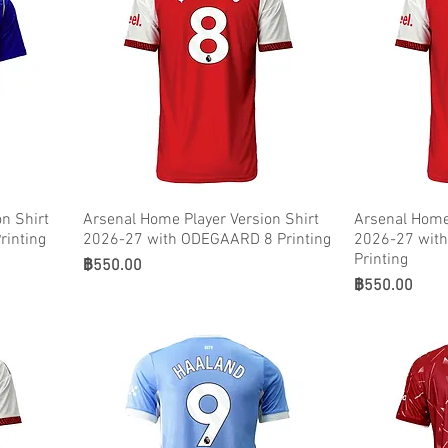
n Shirt
Arsenal Home Player Version Shirt
Arsenal Home 
rinting
2026-27 with ODEGAARD 8 Printing
2026-27 wit
Printing
ราคา
฿550.00
ราคา
฿550.00