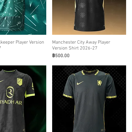
lkeeper Player Version
Manchester City Away Player
7
Version Shirt 2026-27
ราคา
฿500.00