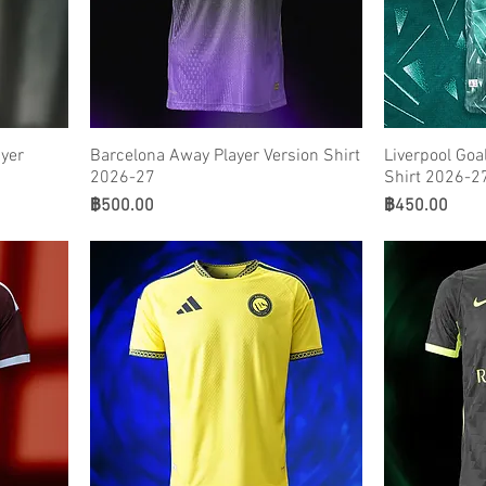
yer
Barcelona Away Player Version Shirt
Liverpool Goa
2026-27
Shirt 2026-2
ราคา
ราคา
฿500.00
฿450.00