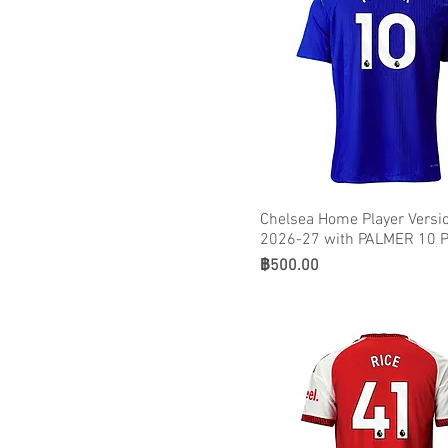
USA
Chelsea Home Player Versio
2026-27 with PALMER 10 P
ราคา
฿500.00