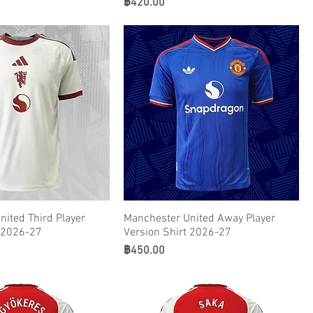
ราคา
฿420.00
ited Third Player
Manchester United Away Player
t 2026-27
Version Shirt 2026-27
ราคา
฿450.00