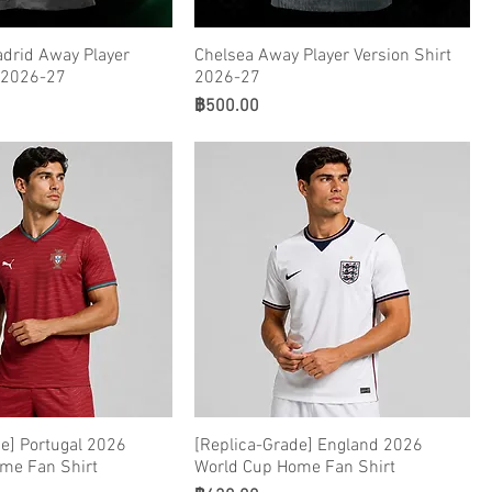
adrid Away Player
Chelsea Away Player Version Shirt
t 2026-27
2026-27
ราคา
฿500.00
e] Portugal 2026
[Replica-Grade] England 2026
me Fan Shirt
World Cup Home Fan Shirt