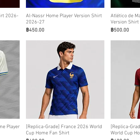
irt 2026-
Al-Nassr Home Player Version Shirt
Atlético de M
2026-27
Version Shir
ราคา
ราคา
฿450.00
฿500.00
me Player
[Replica-Grade] France 2026 World
[Replica-Grad
Cup Home Fan Shirt
World Cup Ho