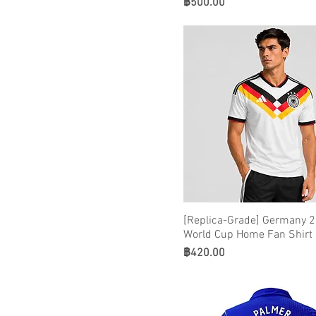
ราคา
฿500.00
Norway
โอลิมปิก มาร์กเซย
ปารีส แซงต์ แชร์กแมง
เอฟซี
โปรตุเกส
Qatar
เรอัลมาดริด
Saudi Arabia
Scotland
SL Benfica
เกาหลีใต้
[Replica-Grade] Germany 
Spain
World Cup Home Fan Shirt
Sweden
ราคา
฿420.00
Switzerland
UAE
Uruguay