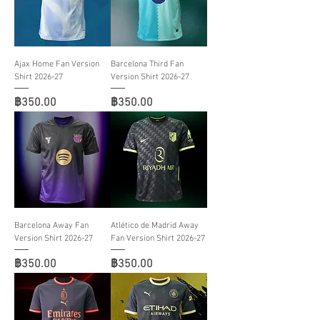
Ajax Home Fan Version
Barcelona Third Fan
Shirt 2026-27
Version Shirt 2026-27
ราคา
ราคา
฿350.00
฿350.00
Barcelona Away Fan
Atlético de Madrid Away
Version Shirt 2026-27
Fan Version Shirt 2026-27
ราคา
ราคา
฿350.00
฿350.00