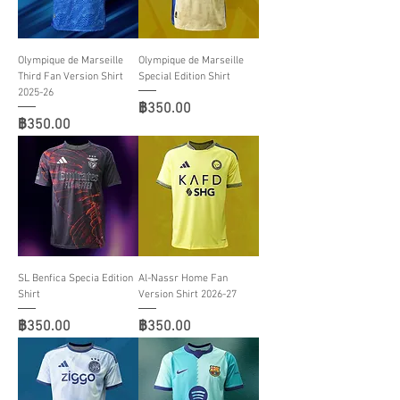
Olympique de Marseille
Olympique de Marseille
Third Fan Version Shirt
Special Edition Shirt
2025-26
ราคา
฿350.00
ราคา
฿350.00
SL Benfica Specia Edition
Al-Nassr Home Fan
Shirt
Version Shirt 2026-27
ราคา
ราคา
฿350.00
฿350.00