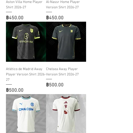
Aston Villa Home Player
Al-Nassr Home Player
Shirt 2026-27
Version Shirt 2026-27
ราคา
ราคา
฿450.00
฿450.00
Atlético de Madrid Away
Chelsea Away Player
Player Version Shirt 2026-
Version Shirt 2026-27
27
ราคา
฿500.00
ราคา
฿500.00