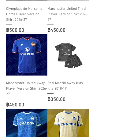
Olympique de Marseille
Manchester United Third
Home Player Version
Player Version Shirt 2026-
Shirt 2026-27
27
ราคา
ราคา
฿500.00
฿450.00
Manchester United Away
Real Madrid Away Kids
Player Version Shirt 2026-
Kits 2018-19
27
ราคา
฿350.00
ราคา
฿450.00